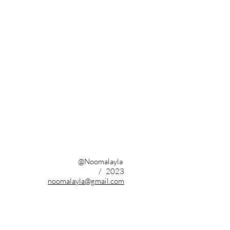
@Noomalayla
/ 2023
noomalayla@gmail.com