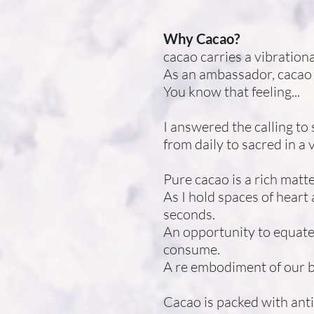
Why Cacao?
cacao carries a vibration
As an ambassador, cacao 
You know that feeling...
I answered the calling t
from daily to sacred in a
Pure cacao is a rich matt
As I hold spaces of heart
seconds.
An opportunity to equate
consume.
A re embodiment of our b
Cacao is packed with anti