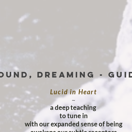
SOUND, DREAMING - gu
Lucid in Heart
~
a deep teaching
to tune in
with our expanded sense of being