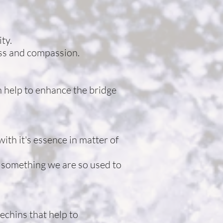
ty.
ess and compassion.
 help to enhance the bridge
ith it's essence in matter of
 something we are so used to
echins that help to