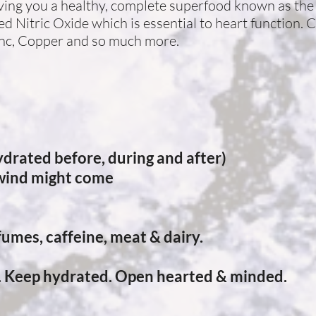
giving you a healthy, complete superfood known as the
d Nitric Oxide which is essential to heart function. C
inc, Copper and so much more.
ydrated before, during and after)
 wind might come
fumes, caffeine, meat & dairy.
d. Keep hydrated. Open hearted & minded.