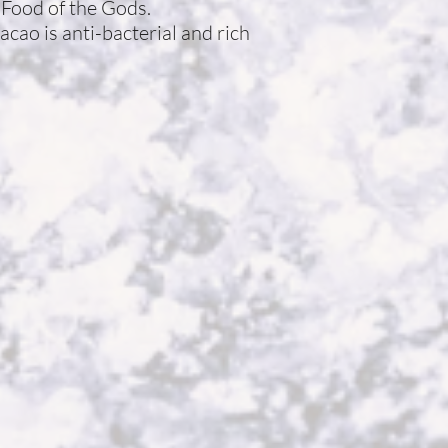
 Food of the Gods.
acao is anti-bacterial and rich