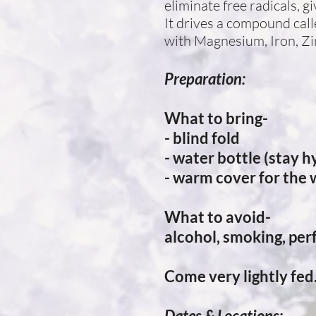
eliminate free radicals, 
It drives a compound calle
with Magnesium, Iron, Z
Preparation:
What to bring-
- blind fold
- water bottle (stay h
- warm cover for the
What to avoid-
alcohol, smoking, per
Come very lightly fe
Dates & Locations: