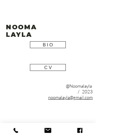
NOOMA
LAYLA
B I O
C V
@Noomalayla
/ 2023
noomalayla@gmail.com